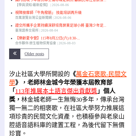
【學員須知/最新疫情】
2026-08-06
視障按摩師「牛角撥筋」 技能培訓再升級
百萬瀏覽台灣公益新聞網
2026-08-06
證交所攜手企業持續深耕培育屏東足球小將 臺灣少年足...
臺灣證券交易所
2026-08-04
【樂齡夏令營】115年8月22日(六) 8:30-...
合作夥伴/原生植物保育協會
2026-08-03
Older posts
汐止社區大學所開設的
《
萬金石
褒歌
-民間文
學
》，老師林金城今年榮獲本屆教育部
「
113年推展本土語言傑出貢獻獎
」個人
獎，
林金城老師一生無悔30多年，傳承台灣
獨一無二的相褒歌，在社區大學努力推展這
項珍貴的民間文化資產，也積極參與老泉山
腔語音語料庫的建置工程，為後代留下無價
珍寶。