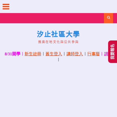
Skip
to
content
Search
汐止社區大學
推廣在地文化與公共參與
我要報名
8/31開學
〡
新生註冊
〡
舊生登入
〡
講師登入
〡
行事曆
〡
調課
〡