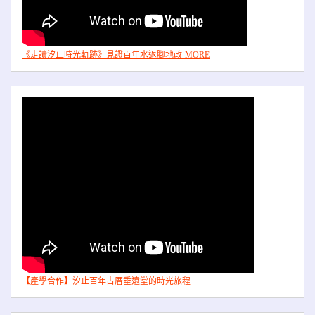
《走讀汐止時光軌跡》見證百年水返腳地政-MORE
【產學合作】汐止百年古厝垂遠堂的時光旅程