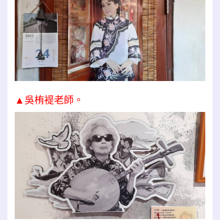
▲吳栯褆老師。