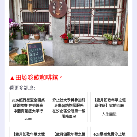
▲
田塬唸歌咖啡館
。
看更多訊息:
2026超行星盃全國桌
汐止社大學員參加終
【歲月如歌年華之憶
球錦標賽 在秀峰高
身學習諮詢師服務
寫作班】家的回顧
中體育館盛大舉行
在汐止區公所第一線
人生回憶
服務區民
新聞
新聞
【歲月如歌年華之憶
【歲月如歌年華之憶
4/23舉辦免費汐止地