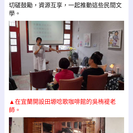
切磋鼓勵，資源互享，一起推動這些民間文
學。
▲在宜蘭開設田塬唸歌咖啡館的吳栯褆老
師。