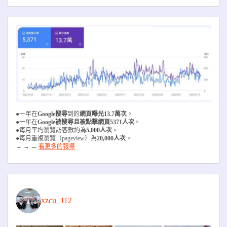
●一年在
Google搜尋
到的
網頁曝光13.7萬次
。
●一年在
Google被搜尋且被
點擊網頁5371人次
。
●每月平均瀏覽訪客數約為
5,000人次
。
●每月重複瀏覽（pageview）為
20,000人次
。
→ → →
看更多的報導
xzcu_112