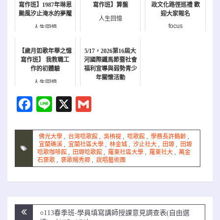
寫作班】1987年琳恩
寫作班】算盤
政文化路徑巡禮 歡
颱風汐止淹水的夢魘
迎大家報名
人生回憶
focus
人生回憶
【歲月如歌年華之憶
5/17，2026第16屆大
寫作班】 我教職工
河國際鐵馬節暨社會
作的初體驗
福利宣導與弱勢青少
年關懷活動
人生回憶
報名
Facebook
Line
X
Gmail
佛光大學
,
台灣唸歌館
,
吳栯褆
,
唸歌館
,
學務長許鶴齡
,
宜蘭礁溪
,
宜蘭社區大學
,
林金城
,
汐止社大
,
田塬
,
田塬
唸歌咖啡館
,
田塬唸歌館
,
羅東社區大學
,
羅東社大
,
萬金
石褒歌
,
褒歌楊秀卿
,
說唱藝術團
文
○113春季班-學員填寫講師授課意見調查表(自由選