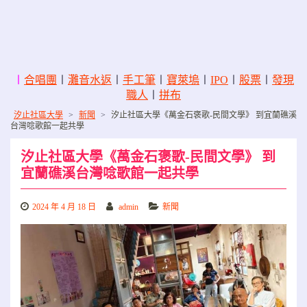
〡
合唱團
〡
灘音水返
〡
手工筆
〡
寶萊塢
〡
IPO
〡
股票
〡
發現
職人
〡
拼布
汐止社區大學
>
新聞
>
汐止社區大學《萬金石褒歌-民間文學》 到宜蘭礁溪
台灣唸歌館一起共學
汐止社區大學《萬金石褒歌-民間文學》 到
宜蘭礁溪台灣唸歌館一起共學
2024 年 4 月 18 日
admin
新聞