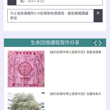
章
填) （4/15~4/21）
導
覽
汐止地政事務所4/30前舉辦有獎徵答，歡迎鄉親踴躍
參加
生命回憶課程寫作分享
Previo
Nex
【歲月如歌年華之憶寫作班】戀愛與擇偶
【歲月如歌年華之憶寫作班】加羅林魚木