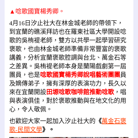
▲唸歌國寶楊秀卿。
4月16日汐止社大在林金城老師的帶領下，
到宜蘭的礁溪拜訪也在羅東社區大學開設唸
歌的吳栯褆老師，雙方以共學一起學習研究
褒歌，也由林金城老師準備非常豐富的褒歌
講義，分析宜蘭褒歌腔調與台北、萬金石等
之差異。吳栯褆老師本身是蘭陽戲劇第一屆
團員，也是
唸歌國寶楊秀卿說唱藝術團團
員
及嫡傳弟子，擁有深厚的表演功力，長久以
來在宜蘭開設
田塬唸歌咖啡館推動唸歌
，唱
與表演俱佳，對於褒歌推動與在地文化的用
心，令人敬佩。
也歡迎大家一起加入汐止社大的
《
萬金石
褒
歌
-民間文學
》。