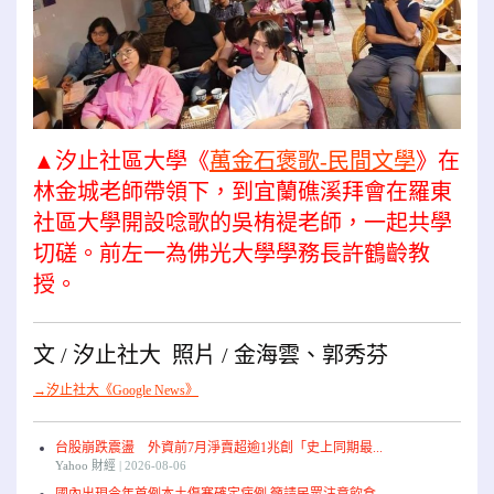
▲汐止社區大學《
萬金石
褒歌
-民間文學
》在
林金城老師帶領下，到宜蘭礁溪拜會在羅東
社區大學開設唸歌的吳栯褆老師，一起共學
切磋。前左一為佛光大學學務長許鶴齡教
授。
文 / 汐止社大 照片 / 金海雲、郭秀芬
→汐止社大《Google News》
台股崩跌震盪 外資前7月淨賣超逾1兆創「史上同期最...
Yahoo 財經
2026-08-06
國內出現今年首例本土傷寒確定病例 籲請民眾注意飲食...