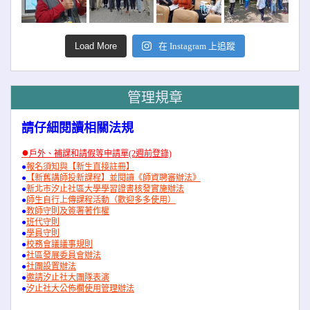
Load More
在 Instagram 上追蹤
管理規章
請仔細閱讀相關法規
●
戶外、補課和請假等申請單(2週前登錄)
●
報名須知與【新生直接註冊】
●
【新舊講師投新課程】並閱讀《師資聘審辦法》
●
新北市汐止社區大學學習證書核發實施辦法
●
師生自行上傳課程活動（歡迎多多使用）
●
教師守則及簽署著作權
●
班代守則
●
學員守則
●
校務會議議事規則
●
社區發展委員會辦法
●
社團設置辦法
●
邀請汐止社大團隊表演
●
汐止社大公佈欄使用管理辦法