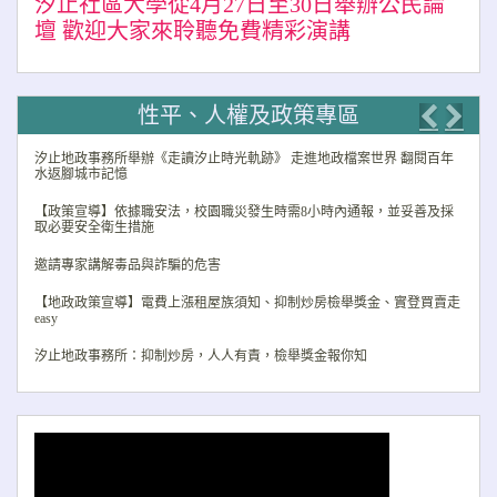
汐止社區大學從4月27日至30日舉辦公民論
壇 歡迎大家來聆聽免費精彩演講
性平、人權及政策專區
Previo
Nex
汐止地政事務所舉辦《走讀汐止時光軌跡》 走進地政檔案世界 翻閱百年
水返腳城市記憶
【政策宣導】依據職安法，校園職災發生時需8小時內通報，並妥善及採
取必要安全衛生措施
邀請專家講解毒品與詐騙的危害
【地政政策宣導】電費上漲租屋族須知、抑制炒房檢舉獎金、實登買賣走
easy
汐止地政事務所：抑制炒房，人人有責，檢舉獎金報你知