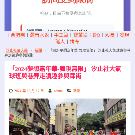
〡
合唱團
〡
灘音水返
〡
手工筆
〡
寶萊塢
〡
IPO
〡
股票
〡
發現
職人
〡
拼布
汐止社區大學
>
新聞
>
「2024夢想嘉年華-舞現無限」 汐止社大氣球班與巷
弄走讀趣參與踩街
「2024夢想嘉年華-舞現無限」 汐止社大氣
球班與巷弄走讀趣參與踩街
2024 年 10 月 12 日
admin
新聞