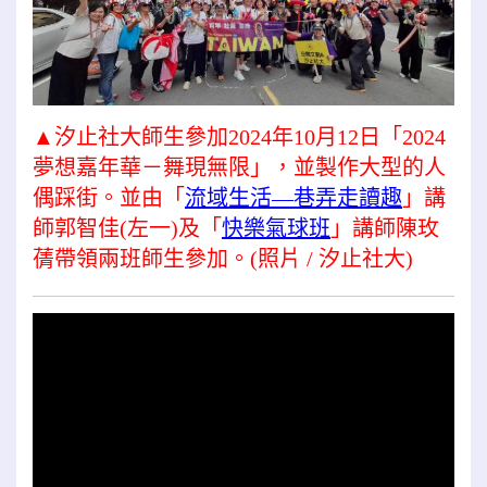
▲汐止社大師生參加2024年10月12日「2024
夢想嘉年華－舞現無限」，並製作大型的人
偶踩街。並由「
流域生活—巷弄走讀趣
」講
師郭智佳(左一)及「
快樂氣球班
」講師陳玫
蒨帶領兩班師生參加。(照片 / 汐止社大)