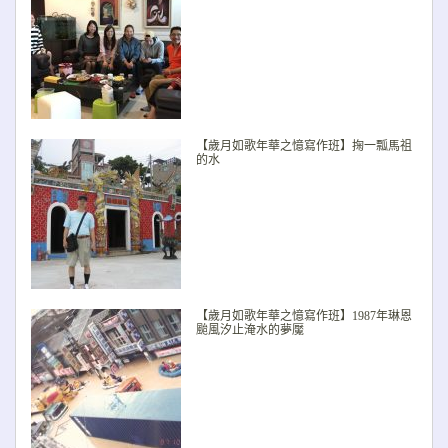
【歲月如歌年華之憶寫作班】掬一瓢馬祖
的水
【歲月如歌年華之憶寫作班】1987年琳恩
颱風汐止淹水的夢魘