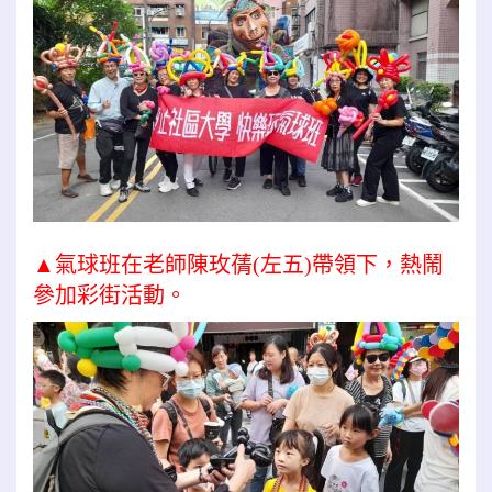
▲氣球班在老師陳玫蒨(左五)帶領下，熱鬧
參加彩街活動。