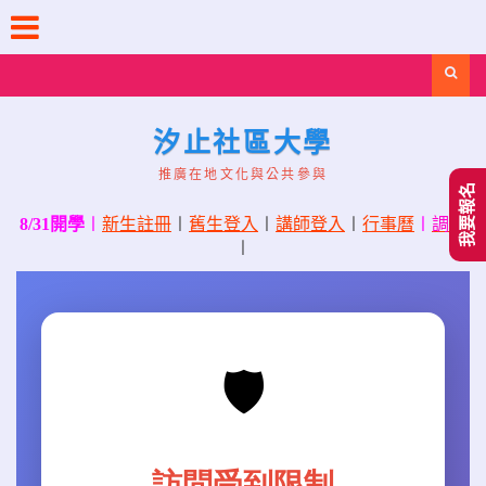
Skip
to
content
Search
汐止社區大學
推廣在地文化與公共參與
我要報名
8/31開學
〡
新生註冊
〡
舊生登入
〡
講師登入
〡
行事曆
〡
調課
〡