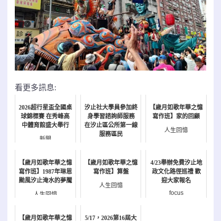
看更多訊息:
2026超行星盃全國桌
汐止社大學員參加終
【歲月如歌年華之憶
球錦標賽 在秀峰高
身學習諮詢師服務
寫作班】家的回顧
中體育館盛大舉行
在汐止區公所第一線
人生回憶
服務區民
新聞
新聞
【歲月如歌年華之憶
【歲月如歌年華之憶
4/23舉辦免費汐止地
寫作班】1987年琳恩
寫作班】算盤
政文化路徑巡禮 歡
颱風汐止淹水的夢魘
迎大家報名
人生回憶
focus
人生回憶
【歲月如歌年華之憶
5/17，2026第16屆大