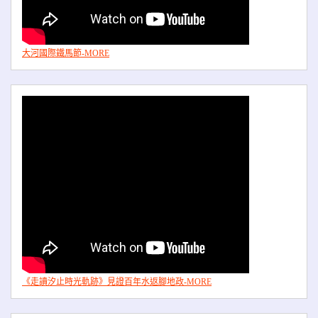
大河國際鐵馬節-MORE
《走讀汐止時光軌跡》見證百年水返腳地政-MORE