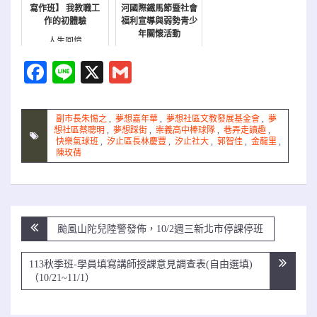
寫作班】 我教職工
河國際鐵馬節暨社會
作的初體驗
福利宣導與弱勢青少
年關懷活動
人生回憶
報名
Facebook
Line
X
Gmail
副市長朱惕之
,
夢想嘉年華
,
夢想社區文教發展基金會
,
夢
想社區蔡聰明
,
夢想踩街
,
崇義高中棒球隊
,
巷弄走讀趣
,
快樂氣球班
,
汐止區長林慶豐
,
汐止社大
,
郭智佳
,
金龍里
,
陳玫蒨
文
颱風山陀兒陸警發佈，10/2週三新北市停課停班
章
導
113秋季班-學員填寫講師授課意見調查表(自由選填)
覽
（10/21~11/1）