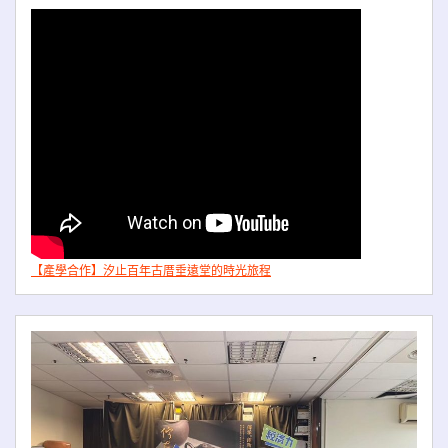
【產學合作】汐止百年古厝垂遠堂的時光旅程