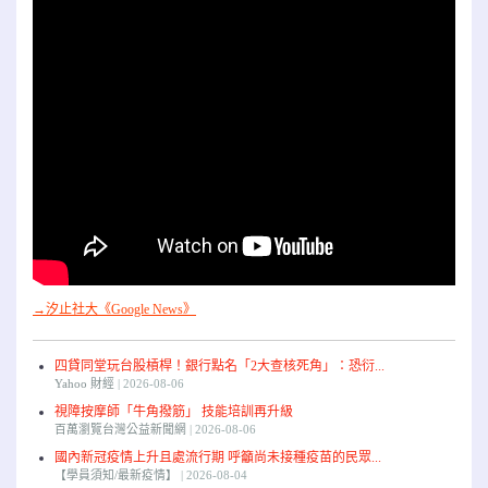
→汐止社大《Google News》
四貸同堂玩台股槓桿！銀行點名「2大查核死角」：恐衍...
Yahoo 財經
2026-08-06
視障按摩師「牛角撥筋」 技能培訓再升級
百萬瀏覽台灣公益新聞網
2026-08-06
國內新冠疫情上升且處流行期 呼籲尚未接種疫苗的民眾...
【學員須知/最新疫情】
2026-08-04