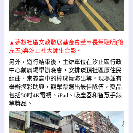
▲夢想社區
文教發展基金會
董事長蔡聰明(後
左五)與汐止社大師生合影。
另外，遊行結束後，主辦單位在汐止區行政
中心前廣場舉辦晚會，安排崁頂社區原住民
組曲、崇義高中的棒球舞演出等。現場並有
舉辦摸彩助興，觀眾票選出最佳隊伍，獎品
包括50吋4K電視、iPad、吸塵器和智慧手錶
等獎品。