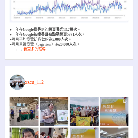
●一年在
Google搜尋
到的
網頁曝光13.7萬次
。
●一年在
Google被搜尋且被
點擊網頁5371人次
。
●每月平均瀏覽訪客數約為
5,000人次
。
●每月重複瀏覽（pageview）為
20,000人次
。
→ → →
看更多的報導
xzcu_112