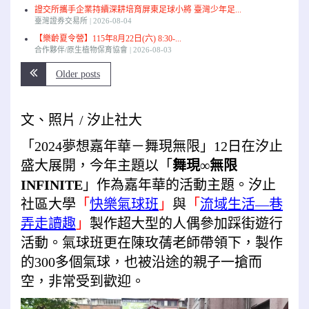
證交所攜手企業持續深耕培育屏東足球小將 臺灣少年足...
臺灣證券交易所
2026-08-04
【樂齡夏令營】115年8月22日(六) 8:30-...
合作夥伴/原生植物保育協會
2026-08-03
Older posts
文、照片 / 汐止社大
「2024夢想嘉年華－舞現無限」12日在汐止
盛大展開，今年主題以「
舞現∞無限
INFINITE
」作為嘉年華的活動主題。汐止
社區大學
「
快樂氣球班
」
與
「
流域生活—巷
弄走讀趣
」
製作超大型的人偶參加踩街遊行
活動。氣球班更在陳玫蒨老師帶領下，製作
的300多個氣球，也被沿途的親子一搶而
空，非常受到歡迎。