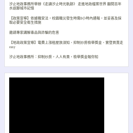
汐止地政事務所舉辦《走讀汐止時光軌跡》 走進地政檔案世界 翻閱百年
水返腳城市記憶
【政策宣導】依據職安法，校園職災發生時需8小時內通報，並妥善及採
取必要安全衛生措施
邀請專家講解毒品與詐騙的危害
【地政政策宣導】電費上漲租屋族須知、抑制炒房檢舉獎金、實登買賣走
easy
汐止地政事務所：抑制炒房，人人有責，檢舉獎金報你知