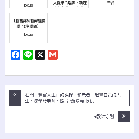
大愛樂合唱團、新莊
平台
focus
社大合唱團及禮韻合
focus
唱團熱情演出
【新舊講師新課程投
focus
課–18堂課綱】
focus
Facebook
Line
X
Gmail
文
石門「豐富人生」的課程，和老者一起畫自己的人
章
生。陳學玲老師。照片 /蕭陽義 提供
導
覽
●教師守則