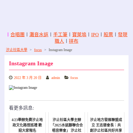
〡
合唱團
〡
灘音水返
〡
手工筆
〡
寶萊塢
〡
IPO
〡
股票
〡
發現
職人
〡
拼布
汐止社區大學
>
focus
>
Instagram Image
Instagram Image
2022 年 3 月 20 日
admin
focus
看更多訊息:
4/23舉辦免費汐止地
汐止社區大學主辦
汐止地方發展聯盟成
政文化路徑巡禮 歡
「2025水返腳聯合合
立 王志德會長：共
迎大家報名
唱音樂會」 汐止社
創汐止社區共好共享