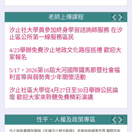
老師上傳課程
Previo
Nex
汐止社大學員參加終身學習諮詢師服務 在汐
止區公所第一線服務區民
4/23舉辦免費汐止地政文化路徑巡禮 歡迎大
家報名
5/17，2026第16屆大河國際鐵馬節暨社會福
利宣導與弱勢青少年關懷活動
汐止社區大學從4月27日至30日舉辦公民論
壇 歡迎大家來聆聽免費精彩演講
性平、人權及政策專區
Previo
Nex
汐止地政事務所舉辦《走讀汐止時光軌跡》 走進地政檔案世界 翻閱百年