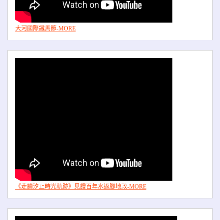
大河國際鐵馬節-MORE
《走讀汐止時光軌跡》見證百年水返腳地政-MORE