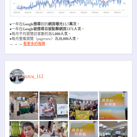
●一年在
Google搜尋
到的
網頁曝光13.7萬次
。
●一年在
Google被搜尋且被
點擊網頁5371人次
。
●每月平均瀏覽訪客數約為
5,000人次
。
●每月重複瀏覽（pageview）為
20,000人次
。
→ → →
看更多的報導
xzcu_112