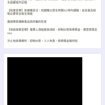
水返腳城市記憶
【政策宣導】依據職安法，校園職災發生時需8小時內通報，並妥善及採
取必要安全衛生措施
邀請專家講解毒品與詐騙的危害
【地政政策宣導】電費上漲租屋族須知、抑制炒房檢舉獎金、實登買賣走
easy
汐止地政事務所：抑制炒房，人人有責，檢舉獎金報你知