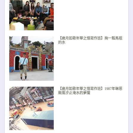
【歲月如歌年華之憶寫作班】掬一瓢馬祖
的水
【歲月如歌年華之憶寫作班】1987年琳恩
颱風汐止淹水的夢魘