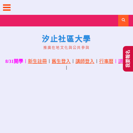
Skip
to
content
Search
汐止社區大學
推廣在地文化與公共參與
我要報名
8/31開學
〡
新生註冊
〡
舊生登入
〡
講師登入
〡
行事曆
〡
調課
〡