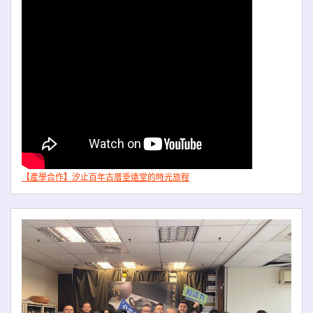
【產學合作】汐止百年古厝垂遠堂的時光旅程