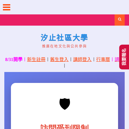
Skip
to
content
Search
汐止社區大學
推廣在地文化與公共參與
我要報名
8/31開學
〡
新生註冊
〡
舊生登入
〡
講師登入
〡
行事曆
〡
調課
〡