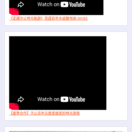
《走讀汐止時光軌跡》見證百年水返腳地政-MORE
【產學合作】汐止百年古厝垂遠堂的時光旅程