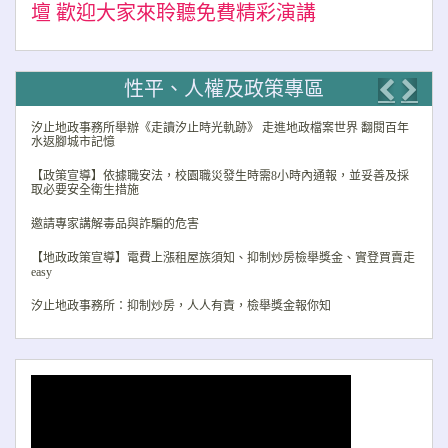
壇 歡迎大家來聆聽免費精彩演講
性平、人權及政策專區
Previo
Nex
汐止地政事務所舉辦《走讀汐止時光軌跡》 走進地政檔案世界 翻閱百年
水返腳城市記憶
【政策宣導】依據職安法，校園職災發生時需8小時內通報，並妥善及採
取必要安全衛生措施
邀請專家講解毒品與詐騙的危害
【地政政策宣導】電費上漲租屋族須知、抑制炒房檢舉獎金、實登買賣走
easy
汐止地政事務所：抑制炒房，人人有責，檢舉獎金報你知