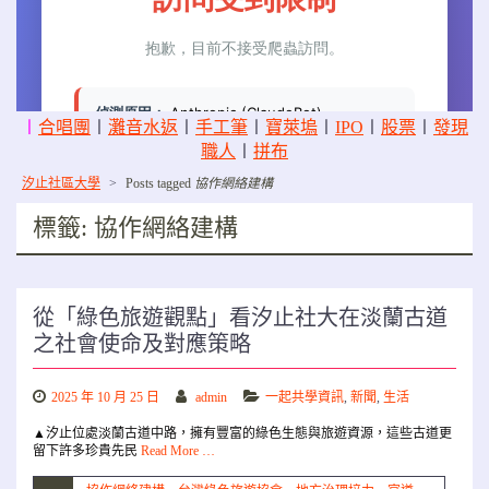
〡
合唱團
〡
灘音水返
〡
手工筆
〡
寶萊塢
〡
IPO
〡
股票
〡
發現
職人
〡
拼布
汐止社區大學
>
Posts tagged
協作網絡建構
標籤:
協作網絡建構
從「綠色旅遊觀點」看汐止社大在淡蘭古道
之社會使命及對應策略
2025 年 10 月 25 日
admin
一起共學資訊
,
新聞
,
生活
▲汐止位處淡蘭古道中路，擁有豐富的綠色生態與旅遊資源，這些古道更
留下許多珍貴先民
Read More …