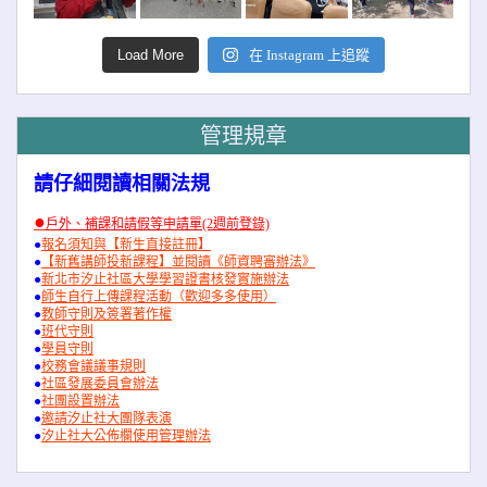
Load More
在 Instagram 上追蹤
管理規章
請仔細閱讀相關法規
●
戶外、補課和請假等申請單(2週前登錄)
●
報名須知與【新生直接註冊】
●
【新舊講師投新課程】並閱讀《師資聘審辦法》
●
新北市汐止社區大學學習證書核發實施辦法
●
師生自行上傳課程活動（歡迎多多使用）
●
教師守則及簽署著作權
●
班代守則
●
學員守則
●
校務會議議事規則
●
社區發展委員會辦法
●
社團設置辦法
●
邀請汐止社大團隊表演
●
汐止社大公佈欄使用管理辦法