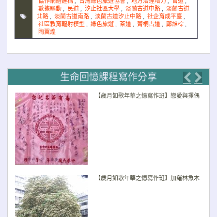
協作網絡建構
,
台灣綠色旅遊協會
,
地方治理培力
,
官道
,
數據驅動
,
民道
,
汐止社區大學
,
淡蘭古道中路
,
淡蘭古道
北路
,
淡蘭古道南路
,
淡蘭古道汐止中路
,
社企育成平臺
,
社區教育輻射模型
,
綠色旅遊
,
茶道
,
菁桐古道
,
鄭維棕
,
陶翼煌
生命回憶課程寫作分享
Previo
Nex
【歲月如歌年華之憶寫作班】戀愛與擇偶
【歲月如歌年華之憶寫作班】加羅林魚木