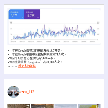
●一年在
Google搜尋
到的
網頁曝光13.7萬次
。
●一年在
Google被搜尋且被
點擊網頁5371人次
。
●每月平均瀏覽訪客數約為
5,000人次
。
●每月重複瀏覽（pageview）為
20,000人次
。
→ → →
看更多的報導
xzcu_112