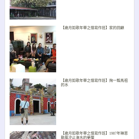
【歲月如歌年華之憶寫作班】家的回顧
【歲月如歌年華之憶寫作班】掬一瓢馬祖
的水
【歲月如歌年華之憶寫作班】1987年琳恩
颱風汐止淹水的夢魘