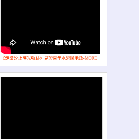
《走讀汐止時光軌跡》見證百年水返腳地政-MORE