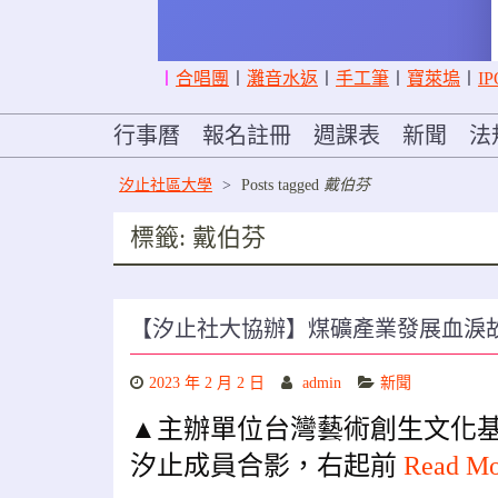
〡
合唱團
〡
灘音水返
〡
手工筆
〡
寶萊塢
〡
IP
行事曆
報名註冊
週課表
新聞
法
汐止社區大學
>
Posts tagged
戴伯芬
標籤:
戴伯芬
【汐止社大協辦】煤礦產業發展血淚
2023 年 2 月 2 日
admin
新聞
▲主辦單位台灣藝術創生文化
汐止成員合影，右起前
Read M