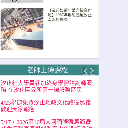
【歲月如歌年華之憶寫作
班】1987年琳恩颱風汐止
淹水的夢魘
老師上傳課程
Previous
Next
汐止社大學員參加終身學習諮詢師服
務 在汐止區公所第一線服務區民
4/23舉辦免費汐止地政文化路徑巡禮
歡迎大家報名
5/17，2026第16屆大河國際鐵馬節暨