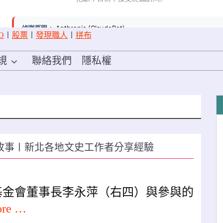
O
〡
股票
〡
發現職人
〡
拼布
規
聯絡我們
隱私權
故事〡新北各地文史工作者分享經驗
基金會董事長李永萍（右四）與參與的
ore …