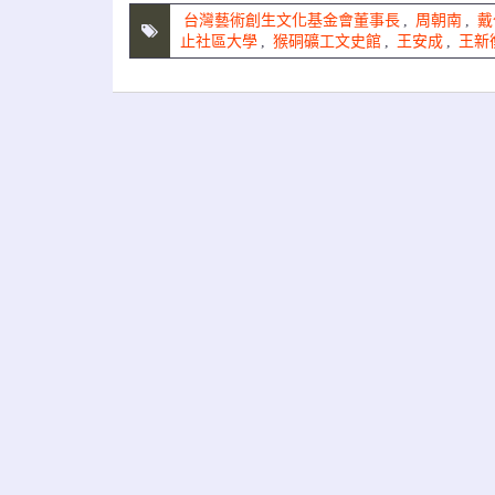
台灣藝術創生文化基金會董事長
,
周朝南
,
戴
止社區大學
,
猴硐礦工文史館
,
王安成
,
王新