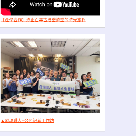
【產學合作】汐止百年古厝垂遠堂的時光旅程
▲發現職人+公民記者工作坊