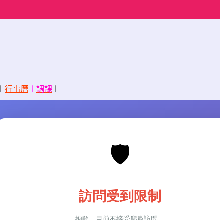
〡
行事曆
〡
調課
〡