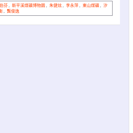
伯芬
,
新平溪煤礦博物園
,
朱健炫
,
李永萍
,
東山煤礦
,
汐
衡
,
龔俊逸