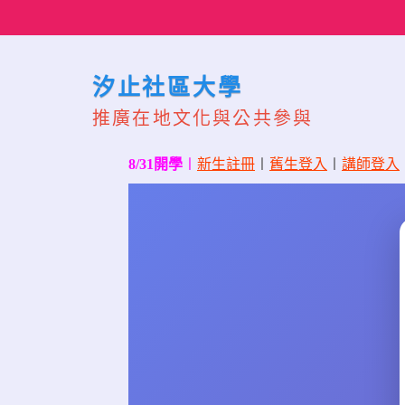
Skip
to
content
汐止社區大學
推廣在地文化與公共參與
8/31開學
〡
新生註冊
〡
舊生登入
〡
講師登入