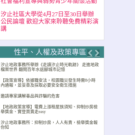
社會福利宣導與弱勢青少年關懷活動
汐止社區大學從4月27日至30日舉辦
公民論壇 歡迎大家來聆聽免費精彩演
講
性平、人權及政策專區
Previous
Next
汐止地政事務所舉辦《走讀汐止時光軌跡》 走進地政
檔案世界 翻閱百年水返腳城市記憶
【政策宣導】依據職安法，校園職災發生時需8小時
內通報，並妥善及採取必要安全衛生措施
邀請專家講解毒品與詐騙的危害
【地政政策宣導】電費上漲租屋族須知、抑制炒房檢
舉獎金、實登買賣走easy
汐止地政事務所：抑制炒房，人人有責，檢舉獎金報
你知