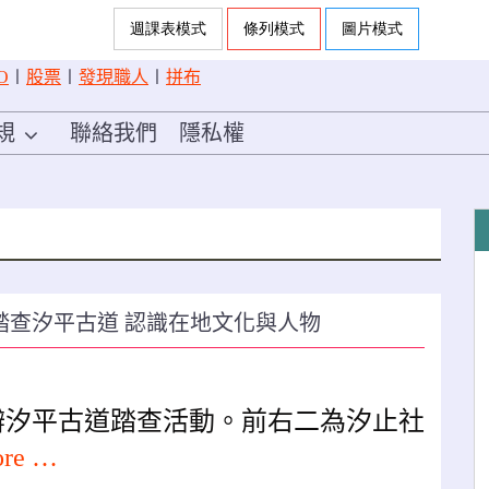
O
〡
股票
〡
發現職人
〡
拼布
規
聯絡我們
隱私權
踏查汐平古道 認識在地文化與人物
辦汐平古道踏查活動。前右二為汐止社
ore …