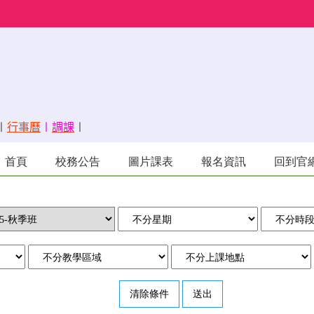
〡
行事曆
〡
調課
〡