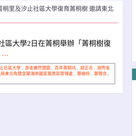
、菁桐里及汐止社區大學復育菁桐樹 邀請東北
止社區大學2日在菁桐舉辦「菁桐樹復
e …
止社區大學
,
游金養然慧園
,
百年菁桐坑
,
胡正吉
,
胡秀金
光局東北角暨宜蘭海岸國家風景區管理處
,
鄭維棕
,
鄭賢良
,