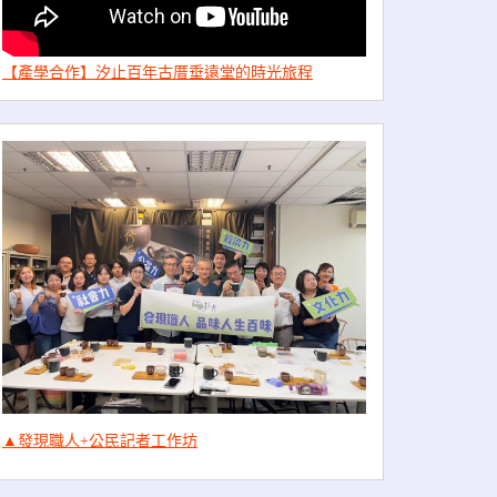
【產學合作】汐止百年古厝垂遠堂的時光旅程
▲發現職人+公民記者工作坊