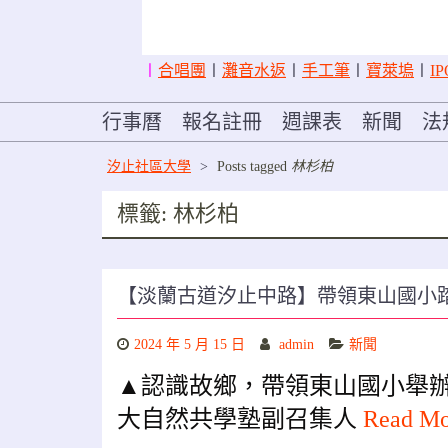
〡
合唱團
〡
灘音水返
〡
手工筆
〡
寶萊塢
〡
IP
行事曆
報名註冊
週課表
新聞
法
汐止社區大學
>
Posts tagged
林杉柏
標籤:
林杉柏
【淡蘭古道汐止中路】帶領東山國小
2024 年 5 月 15 日
admin
新聞
▲認識故鄉，帶領東山國小舉
大自然共學塾副召集人
Read M