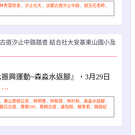
林秀雲校長
,
汐止社大
,
淡蘭古道汐止中路
,
胡玉花老師
,
蘭古道汐止中路踏查 結合社大安基東山國小及
振興運動~森淼水返腳』，3月29日
e …
,
東山里辦公室
,
林明禮
,
林智謀
,
林杉柏
,
森淼水返腳
,
磐石古道
,
菁桐100
,
菁桐古道
,
虞恉剛
,
賴季君
,
開路紀