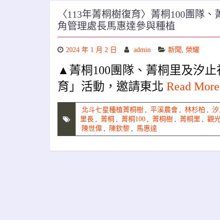
〈113年菁桐樹復育〉菁桐100團隊
角管理處長馬惠達參與種植
2024 年 1 月 2 日
admin
新聞
,
榮耀
▲菁桐100團隊、菁桐里及汐
育」活動，邀請東北
Read Mor
北斗七星種植菁桐樹
,
平溪農會
,
林杉柏
,
汐
里長
,
菁桐
,
菁桐100
,
菁桐樹
,
菁桐里
,
觀
陳世偉
,
陳欽黎
,
馬惠達