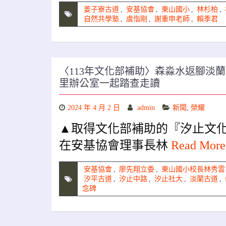
姜子寮古道
,
安基協會
,
東山國小
,
林杉柏
,
自然共學塾
,
虞恉剛
,
謝重申老師
,
賴季君
〈113年文化部補助〉森淼水返腳淡
里辦公室一起踏查走讀
2024 年 4 月 2 日
admin
新聞
,
榮耀
▲取得文化部補助的『汐止文化
在安基協會理事長林
Read Mor
安基協會
,
廖先翔立委
,
東山國小校長林秀雲
汐平古道
,
汐止中路
,
汐止社大
,
淡蘭古道
,
念碑