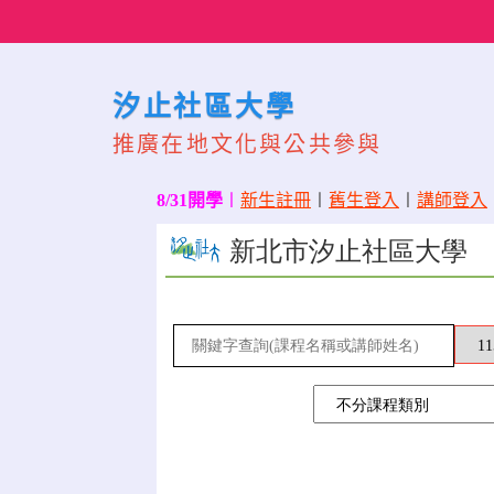
Skip
to
content
汐止社區大學
推廣在地文化與公共參與
8/31開學
〡
新生註冊
〡
舊生登入
〡
講師登入