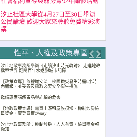
社會福利宣導與弱勢青少年關懷活動
汐止社區大學從4月27日至30日舉辦
公民論壇 歡迎大家來聆聽免費精彩演
講
性平、人權及政策專區
Previous
Next
汐止地政事務所舉辦《走讀汐止時光軌跡》 走進地政
檔案世界 翻閱百年水返腳城市記憶
【政策宣導】依據職安法，校園職災發生時需8小時
內通報，並妥善及採取必要安全衛生措施
邀請專家講解毒品與詐騙的危害
【地政政策宣導】電費上漲租屋族須知、抑制炒房檢
舉獎金、實登買賣走easy
汐止地政事務所：抑制炒房，人人有責，檢舉獎金報
你知