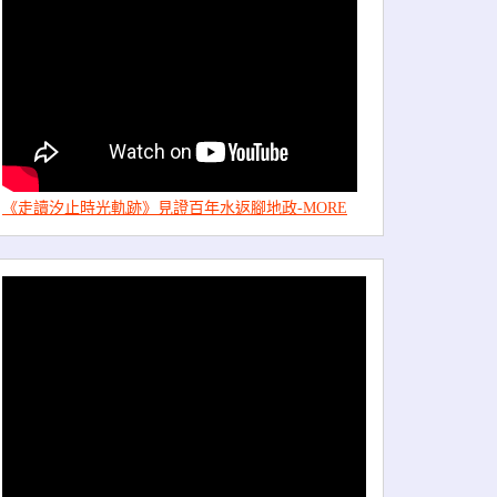
《走讀汐止時光軌跡》見證百年水返腳地政-MORE