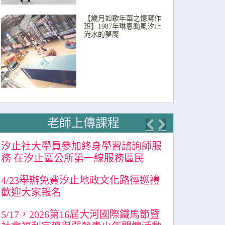
【歲月如歌年華之憶寫作
班】1987年琳恩颱風汐止
淹水的夢魘
老師上傳課程
Previous
Next
汐止社大學員參加終身學習諮詢師服
務 在汐止區公所第一線服務區民
4/23舉辦免費汐止地政文化路徑巡禮
歡迎大家報名
5/17，2026第16屆大河國際鐵馬節暨