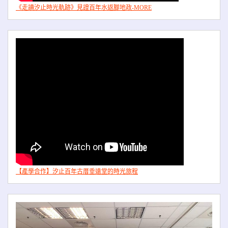
《走讀汐止時光軌跡》見證百年水返腳地政-MORE
【產學合作】汐止百年古厝垂遠堂的時光旅程