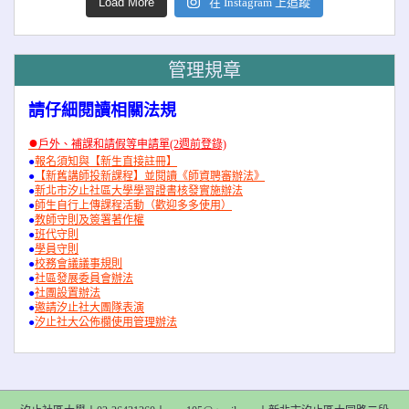
Load More
在 Instagram 上追蹤
管理規章
請仔細閱讀相關法規
●
戶外、補課和請假等申請單(2週前登錄)
●
報名須知與【新生直接註冊】
●
【新舊講師投新課程】並閱讀《師資聘審辦法》
●
新北市汐止社區大學學習證書核發實施辦法
●
師生自行上傳課程活動（歡迎多多使用）
●
教師守則及簽署著作權
●
班代守則
●
學員守則
●
校務會議議事規則
●
社區發展委員會辦法
●
社團設置辦法
●
邀請汐止社大團隊表演
●
汐止社大公佈欄使用管理辦法