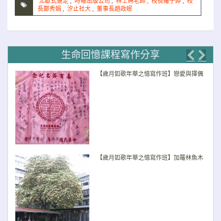
北歐式健走
,
時報出版公司
,
林士聘老師
,
校長羅于婷
,
校
長鄭秀娟
,
汐止社大
,
董事長趙政岷
生命回憶課程寫作分享
Previo
Nex
【歲月如歌年華之憶寫作班】戀愛與擇偶
【歲月如歌年華之憶寫作班】加羅林魚木