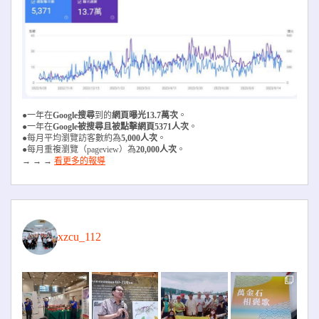
●一年在
Google搜尋
到的
網頁曝光13.7萬次
。
●一年在
Google被搜尋且被
點擊網頁5371人次
。
●每月平均瀏覽訪客數約為
5,000人次
。
●每月重複瀏覽（pageview）為
20,000人次
。
→ → →
看更多的報導
xzcu_112