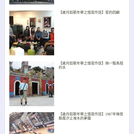
【歲月如歌年華之憶寫作班】家的回顧
【歲月如歌年華之憶寫作班】掬一瓢馬祖
的水
【歲月如歌年華之憶寫作班】1987年琳恩
颱風汐止淹水的夢魘