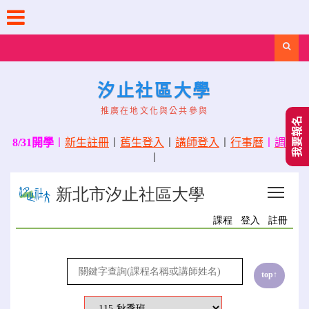
Skip
to
content
Search
汐止社區大學
推廣在地文化與公共參與
我要報名
8/31開學
〡
新生註冊
〡
舊生登入
〡
講師登入
〡
行事曆
〡
調課
〡