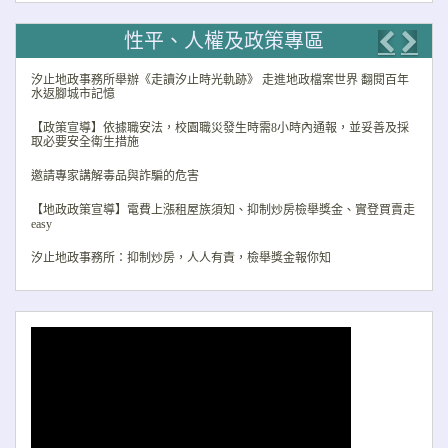
性平、人權及政策專區
Previo
Nex
汐止地政事務所舉辦《走讀汐止時光軌跡》 走進地政檔案世界 翻閱百年
水返腳城市記憶
【政策宣導】依據職安法，校園職災發生時需8小時內通報，並妥善及採
取必要安全衛生措施
邀請專家講解毒品與詐騙的危害
【地政政策宣導】電費上漲租屋族須知、抑制炒房檢舉獎金、實登買賣走
easy
汐止地政事務所：抑制炒房，人人有責，檢舉獎金報你知