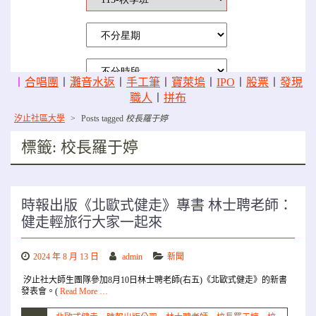
〡
合唱團
〡
灘音水返
〡
手工筆
〡
寶萊塢
〡
IPO
〡
股票
〡
發現
職人
〡
拼布
汐止社區大學
>
Posts tagged
校長羅于婷
標籤:
校長羅于婷
時報出版《北歐式健走》專書 林士聘老師：
健走輕旅行大家一起來
2024 年 8 月 13 日
admin
新聞
汐止社大師生團隊參加8月10日林士聘老師(右五)《北歐式健走》的新書
發表會。(
Read More …