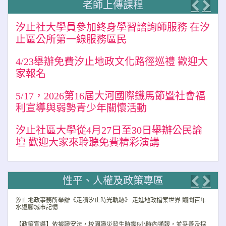
老師上傳課程
Previo
Nex
汐止社大學員參加終身學習諮詢師服務 在汐
止區公所第一線服務區民
4/23舉辦免費汐止地政文化路徑巡禮 歡迎大
家報名
5/17，2026第16屆大河國際鐵馬節暨社會福
利宣導與弱勢青少年關懷活動
汐止社區大學從4月27日至30日舉辦公民論
壇 歡迎大家來聆聽免費精彩演講
性平、人權及政策專區
Previo
Nex
汐止地政事務所舉辦《走讀汐止時光軌跡》 走進地政檔案世界 翻閱百年
水返腳城市記憶
【政策宣導】依據職安法，校園職災發生時需8小時內通報，並妥善及採