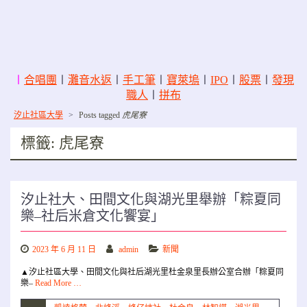
〡
合唱團
〡
灘音水返
〡
手工筆
〡
寶萊塢
〡
IPO
〡
股票
〡
發現
職人
〡
拼布
汐止社區大學
>
Posts tagged
虎尾寮
標籤:
虎尾寮
汐止社大、田間文化與湖光里舉辦「粽夏同
樂–社后米倉文化饗宴」
2023 年 6 月 11 日
admin
新聞
▲汐止社區大學、田間文化與社后湖光里杜金泉里長辦公室合辦「粽夏同
樂–
Read More …