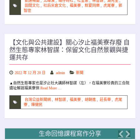
凱達格蘭
,
北峰溪
,
峰仔峙社
,
杜金泉
,
林智謀
,
湖光里
,
田間文化
,
社后米倉文化
,
福美寮
,
粽夏同樂
,
虎尾寮
,
郭
智佳
【文化與公共建設】關心汐止福美寮存廢 自
然生態專家林智謀：保留文化自然景觀與捷
運共存
2022 年 12 月 20 日
admin
新聞
▲自然生態專家也是汐止社大講師林智謀（左），在福美寮珍貴的三合院
遺址解說福美寮保
Read More …
台灣公益新聞網
,
林智謀
,
福美寮
,
胡朝進
,
莊長華
,
虎尾
寮
,
陳健民
生命回憶課程寫作分享