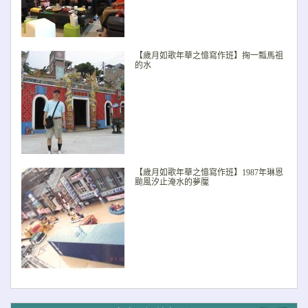
【歲月如歌年華之憶寫作班】掬一瓢馬祖
的水
【歲月如歌年華之憶寫作班】1987年琳恩
颱風汐止淹水的夢魘