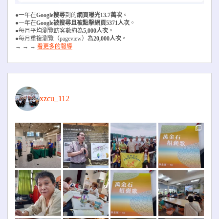
●一年在
Google搜尋
到的
網頁曝光13.7萬次
。
●一年在
Google被搜尋且被
點擊網頁5371人次
。
●每月平均瀏覽訪客數約為
5,000人次
。
●每月重複瀏覽（pageview）為
20,000人次
。
→ → →
看更多的報導
xzcu_112