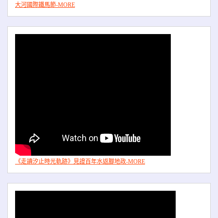
大河國際鐵馬節-MORE
《走讀汐止時光軌跡》見證百年水返腳地政-MORE