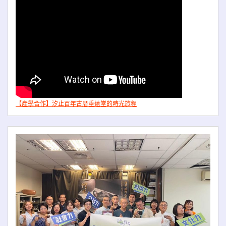
【產學合作】汐止百年古厝垂遠堂的時光旅程