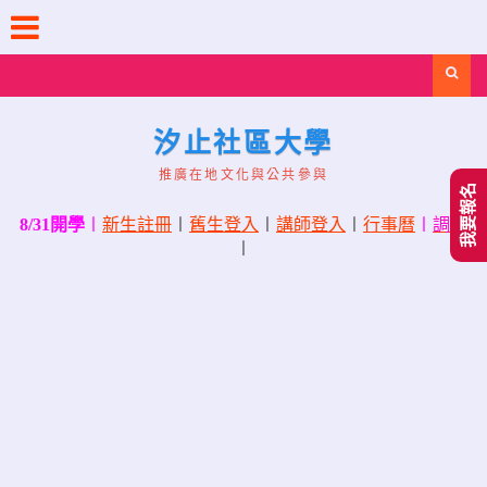
Skip
to
content
Search
汐止社區大學
推廣在地文化與公共參與
我要報名
8/31開學
〡
新生註冊
〡
舊生登入
〡
講師登入
〡
行事曆
〡
調課
〡